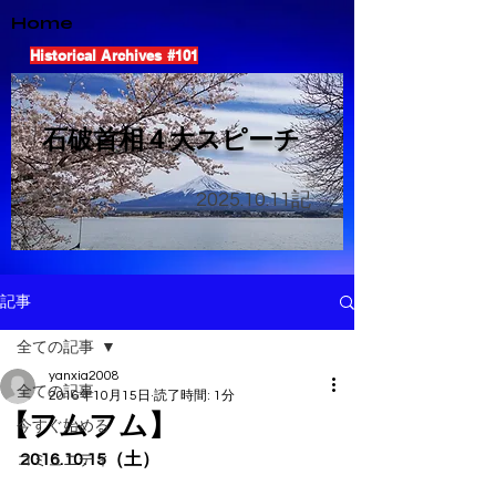
Home
Historical Archives #101
​石破首相４大スピーチ
2025.10.11
記
記事
全ての記事
yanxia2008
全ての記事
2016年10月15日
読了時間: 1分
【フムフム】
今すぐ始める
2016.10.15（土）
コミュニティ