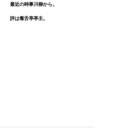
　最近の時事川柳から。
　評は毒舌亭亭主。