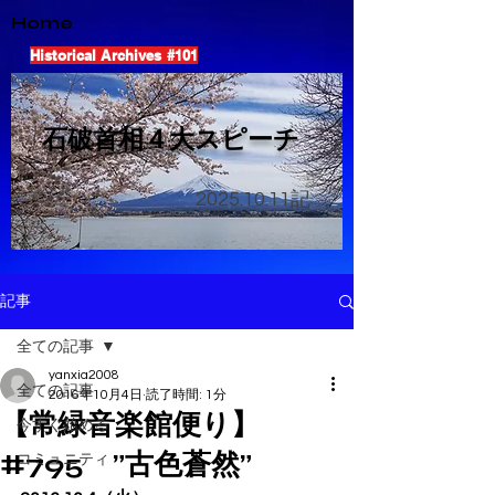
Home
Historical Archives #101
​石破首相４大スピーチ
2025.10.11
記
記事
全ての記事
yanxia2008
全ての記事
2016年10月4日
読了時間: 1分
【常緑音楽館便り】
今すぐ始める
#795 ”古色蒼然”
コミュニティ