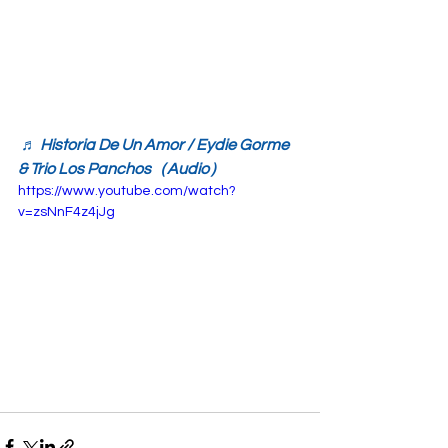
♬ Historia De Un Amor / Eydie Gorme 
& Trio Los Panchos（Audio）
https://www.youtube.com/watch?
v=zsNnF4z4jJg