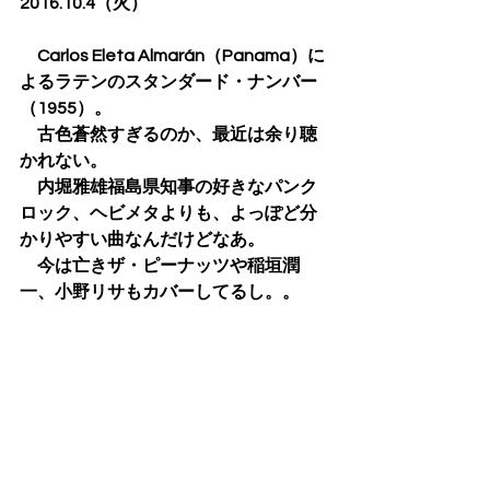
2016.10.4（火）
　Carlos Eleta Almarán（Panama）に
よるラテンのスタンダード・ナンバー
（1955）。
　古色蒼然すぎるのか、最近は余り聴
かれない。
　内堀雅雄福島県知事の好きなパンク
ロック、ヘビメタよりも、よっぽど分
かりやすい曲なんだけどなあ。
　今は亡きザ・ピーナッツや稲垣潤
一、小野リサもカバーしてるし。。