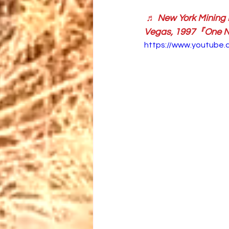
♬ New York Minin
Vegas, 1997『One 
https://www.youtube