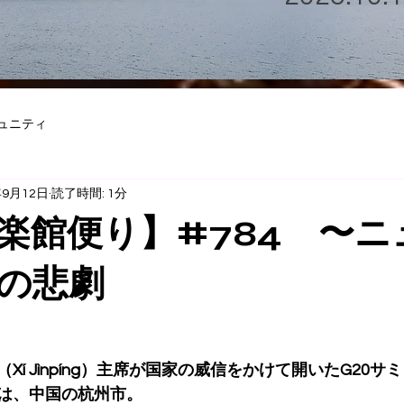
ュニティ
年9月12日
読了時間: 1分
楽館便り】#784 〜ニ
の悲劇
Xí Jìnpíng）主席が国家の威信をかけて開いたG20
は、中国の杭州市。