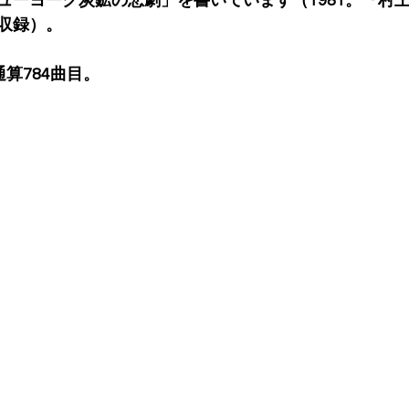
ューヨーク炭鉱の悲劇」を書いています（1981。『村上
巻収録）。
ic通算784曲目。