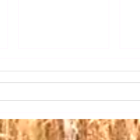
【日
【三権の長はいずれも内閣総
理大臣】