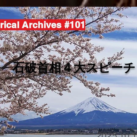
rical Archives #101
​石破首相４大スピーチ
2025.10.