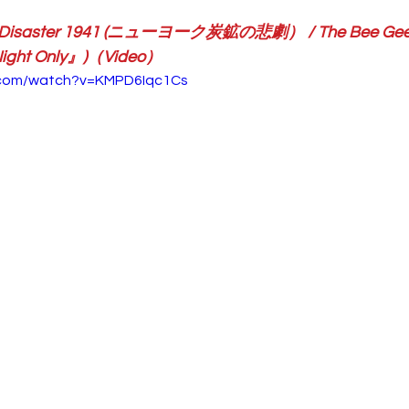
g Disaster 1941 (ニューヨーク炭鉱の悲劇） / The Bee Gees（
Night Only』)（Video）
.com/watch?v=KMPD6Iqc1Cs