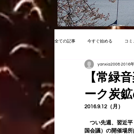
全ての記事
今すぐ始める
コミ
yanxia2008
2016
【常緑音
ーク炭鉱
2016.9.12（月）
　つい先週、習近平（
国会議）の開催場所