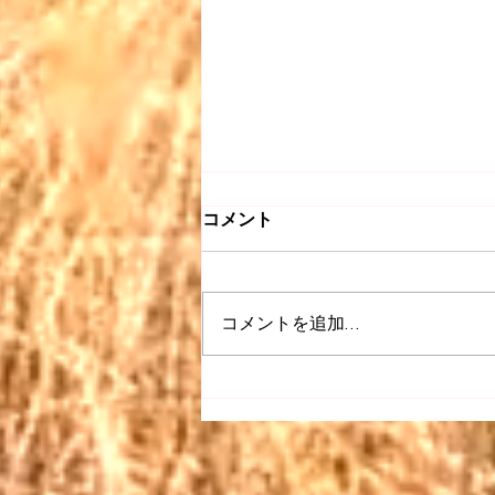
コメント
コメントを追加…
【昭和 listen】＃063〜どう
ぞこのまま