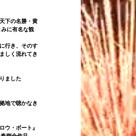
天下の名勝・黄
とみに有名な観
に行き、そのす
ましく流れてき
りました
拠地で聴かなき
ロウ・ボート』