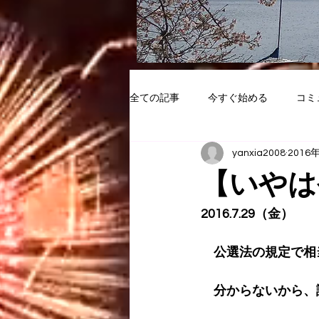
全ての記事
今すぐ始める
コミ
yanxia2008
2016
【いやは
2016.7.29（金）
　公選法の規定で相
　分からないから、