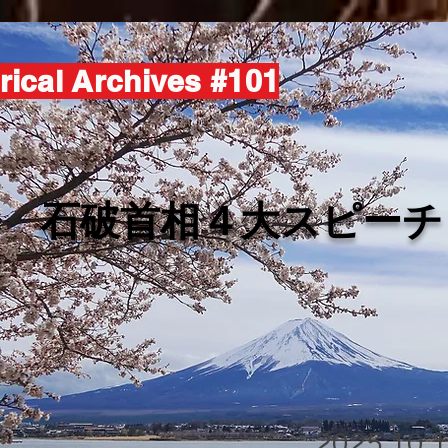
rical Archives #101
​石破首相４大スピーチ
2025.10.