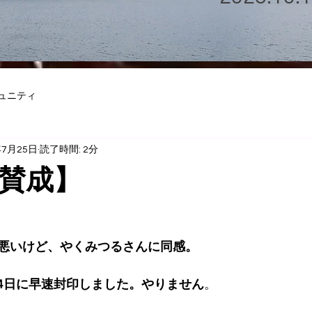
ュニティ
年7月25日
読了時間: 2分
賛成】
悪いけど、やくみつるさんに同感。
24日に早速封印しました。やりません
。