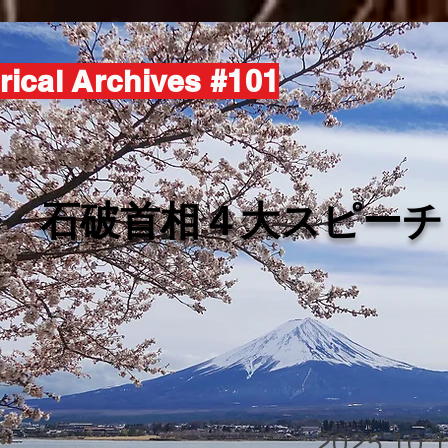
rical Archives #101
​石破首相４大スピーチ
2025.10.