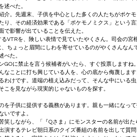
を述べた。
紹介。先週末、子供を中心とした多くの人たちがポケモ
たり、その経済効果である「ポケモノミクス」という言
面で影響が出ていることを伝えた。
するVTRを、険しい表情で見ていたやくさん。司会の宮
に、ちょっと眉間にしわを寄せているのがやくさんなん
述べた。
ンGOに禁止を言う候補者がいたら、すぐ投票しますね
んなことに打ち興じている人を、心の底から侮蔑します
るわけです。道端の植え込みだって、そんな中にいる虫
そこを見ながら現実的じゃないものを探す。
のを子供に提供する義務があります。親も一緒になって
ないですよ。
苦笑しながら、「『Qさま』にモンスターの名前が出た
出演するテレビ朝日系のクイズ番組の名前を出して質問