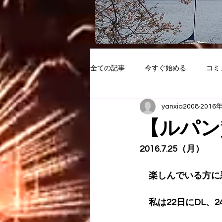
全ての記事
今すぐ始める
コミ
yanxia2008
2016
【ルパン
2016.7.25（月）
　楽しんでいる方に
　私は22日にDL、