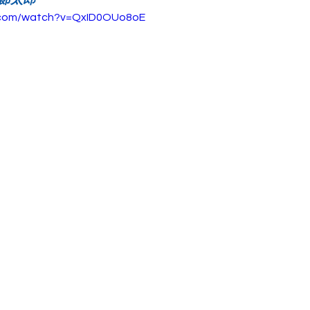
e.com/watch?v=QxID0OUo8oE