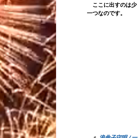
　ここに出すのは少
一つなのです。
　♬ 
浪曲子守唄 / 