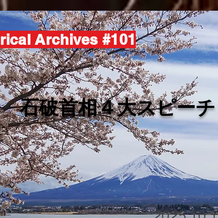
rical Archives #101
​石破首相４大スピーチ
2025.10.