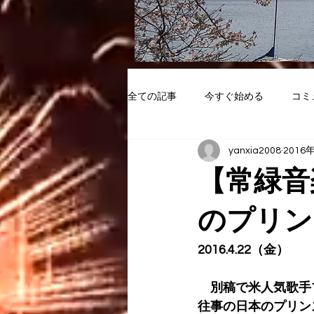
全ての記事
今すぐ始める
コミ
yanxia2008
2016
【常緑音
のプリン
2016.4.22（金）
　別稿で米人気歌手プリ
往事の日本のプリン