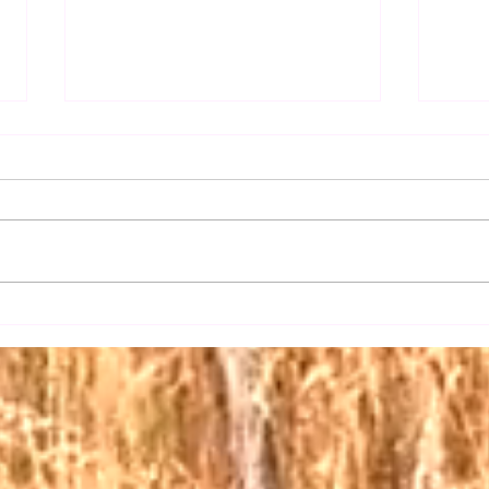
【日
【三権の長はいずれも内閣総
理大臣】