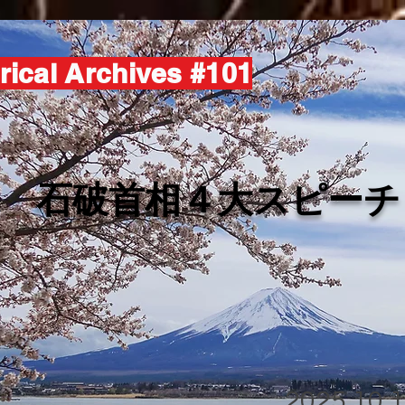
rical Archives #101
​石破首相４大スピーチ
2025.10.