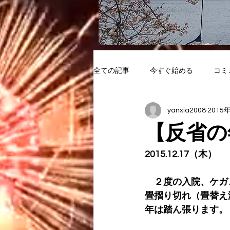
全ての記事
今すぐ始める
コミ
yanxia2008
2015
【反省の
2015.12.17（木）
　２度の入院、ケガ
畳摺り切れ（畳替え
年は踏ん張ります。