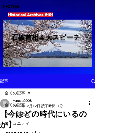
Home
Historical Archives #101
​石破首相４大スピーチ
2025.10.11
記
記事
全ての記事
yanxia2008
全ての記事
2015年12月12日
読了時間: 1分
【今はどの時代にいるの
今すぐ始める
か】
コミュニティ