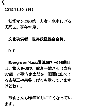
く
2015.11.30（月）
　妖怪マンガの第一人者・水木しげる
氏死去。享年93歳。
　文化功労者、世界妖怪協会会長。
　R.I.P.
　Evergreen Music通算697〜698曲目
は、故人を偲び、熊倉一雄さん（当時
87歳）が歌う鬼太郎を（画面に出てく
る吉幾三や泉谷しげるも歌っています
けどね）。
　熊倉さんも昨年10月に亡くなってい
ます。