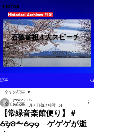
Home
Historical Archives #101
​石破首相４大スピーチ
2025.10.11
記
記事
全ての記事
yanxia2008
全ての記事
2015年11月30日
読了時間: 1分
【常緑音楽館便り】＃
今すぐ始める
698〜699 ゲゲゲが逝
コミュニティ