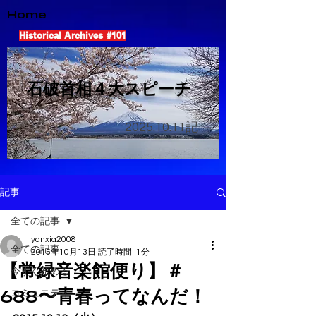
Home
Historical Archives #101
​石破首相４大スピーチ
2025.10.11
記
記事
全ての記事
yanxia2008
全ての記事
2015年10月13日
読了時間: 1分
【常緑音楽館便り】＃
今すぐ始める
688〜青春ってなんだ！
コミュニティ