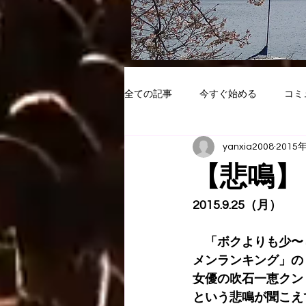
全ての記事
今すぐ始める
コミ
yanxia2008
2015
【悲鳴】
2015.9.25（月）
　「ボクよりも少〜
メンランキング」の
女優の吹石一恵クン
という悲鳴が聞こえ