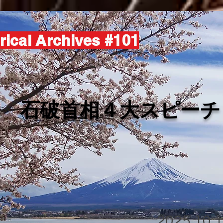
rical Archives #101
​石破首相４大スピーチ
2025.10.