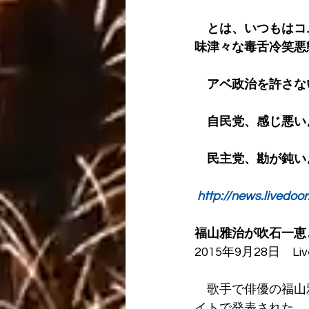
　とは、いつもはコ
味津々な毒舌冷笑悪
　アベ政治を許さな
　自民党、感じ悪い
　民主党、勘が鈍い
http://news.livedoo
福山雅治が吹石一恵
2015年9月28日　Liv
　歌手で俳優の福山
イトで発表された。