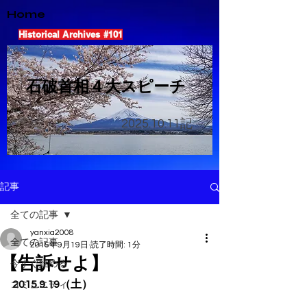
Home
Historical Archives #101
​石破首相４大スピーチ
2025.10.11
記
記事
全ての記事
yanxia2008
全ての記事
2015年9月19日
読了時間: 1分
【告訴せよ】
今すぐ始める
2015.9.19（土）
コミュニティ