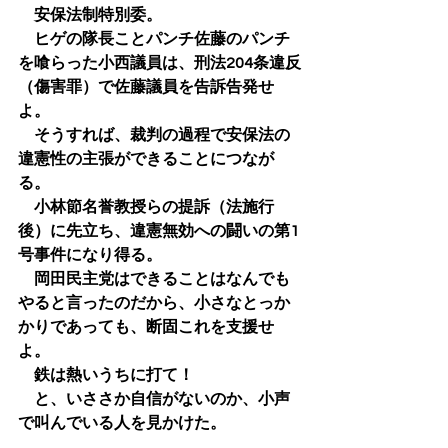
　安保法制特別委。
　ヒゲの隊長ことパンチ佐藤のパンチ
を喰らった小西議員は、刑法204条違反
（傷害罪）で佐藤議員を告訴告発せ
よ。
　そうすれば、裁判の過程で安保法の
違憲性の主張ができることにつなが
る。
　小林節名誉教授らの提訴（法施行
後）に先立ち、違憲無効への闘いの第1
号事件になり得る。
　岡田民主党はできることはなんでも
やると言ったのだから、小さなとっか
かりであっても、断固これを支援せ
よ。
　鉄は熱いうちに打て！
　と、いささか自信がないのか、小声
で叫んでいる人を見かけた。