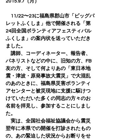
2015.9.7（月）
　11/22〜23に福島県郡山市「ビッグパ
レットふくしま」他で開催される「第
24回全国ボランティアフェスティバル
ふくしま」の案内状を送っていただき
ました。
　講師、コーディネーター、報告者、
パネリストなどの中に、旧知の方、FB
友の方、そして何よりあの「東日本地
震・津波・原発事故大震災」で大混乱
のあのときに、福島県災害ボランティ
アセンターと被災現地に支援に駆けつ
けていただいた多くの同志の方々のお
名前を拝見し、参加することにしまし
た。
　実は、全国社会福祉協議会から震災
翌年に本県での開催を打診されたもの
の、あの緊迫した状況からお断りをせ