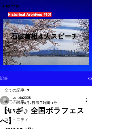
Home
Historical Archives #101
​石破首相４大スピーチ
2025.10.11
記
記事
全ての記事
yanxia2008
全ての記事
2015年9月7日
読了時間: 1分
【いざ、全国ボラフェス
今すぐ始める
へ】
コミュニティ