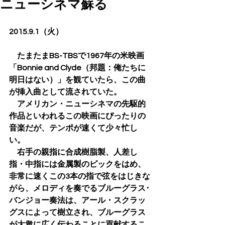
ニューシネマ蘇る
2015.9.1（火）
　たまたまBS-TBSで1967年の米映画
「Bonnie and Clyde（邦題：俺たちに
明日はない）」を観ていたら、この曲
が挿入曲として流されていた。
　アメリカン・ニューシネマの先駆的
作品といわれるこの映画にぴったりの
音楽だが、テンポが速くて少々忙し
い。
　右手の親指に合成樹脂製、人差し
指・中指には金属製のピックをはめ、
非常に速くこの3本の指で弦をはじきな
がら、メロディを奏でるブルーグラス･
バンジョー奏法は、アール・スクラッ
グスによって樹立され、ブルーグラス
が大衆に広く伝わることに貢献するこ