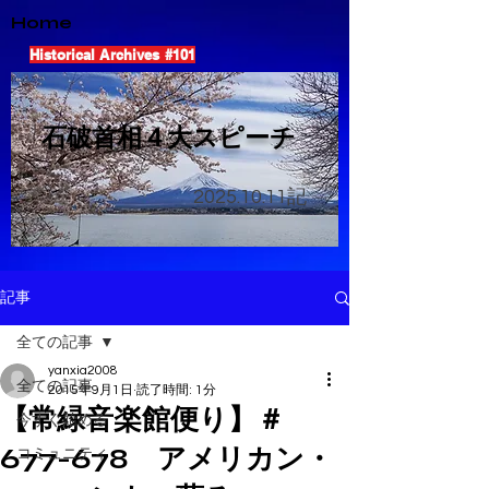
Home
Historical Archives #101
​石破首相４大スピーチ
2025.10.11
記
記事
全ての記事
yanxia2008
全ての記事
2015年9月1日
読了時間: 1分
【常緑音楽館便り】＃
今すぐ始める
677-678 アメリカン・
コミュニティ