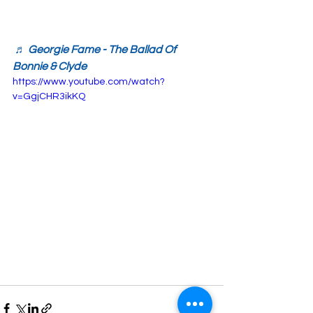
♬ Georgie Fame - The Ballad Of 
Bonnie & Clyde
https://www.youtube.com/watch?
v=GgjCHR3ikKQ