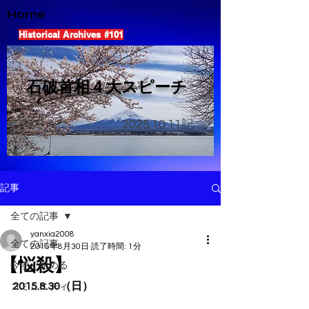
Home
Historical Archives #101
​石破首相４大スピーチ
2025.10.11
記
記事
全ての記事
yanxia2008
全ての記事
2015年8月30日
読了時間: 1分
【悩殺】
今すぐ始める
2015.8.30（日）
コミュニティ