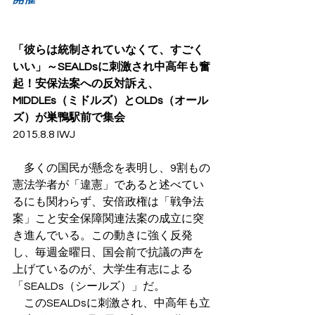
「彼らは統制されていなくて、すごく
いい」～SEALDsに刺激され中高年も奮
起！安保法案への反対訴え、
MIDDLEs（ミドルズ）とOLDs（オール
ズ）が巣鴨駅前で集会
2015.8.8 IWJ
　多くの国民が懸念を表明し、9割もの
憲法学者が「違憲」であると述べてい
るにも関わらず、安倍政権は「戦争法
案」こと安全保障関連法案の成立に突
き進んでいる。この動きに強く反発
し、毎週金曜日、国会前で抗議の声を
上げているのが、大学生有志による
「SEALDs（シールズ）」だ。
　このSEALDsに刺激され、中高年も立