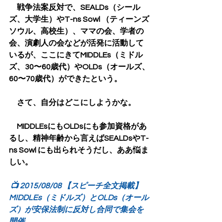
　戦争法案反対で、SEALDs（シール
ズ、大学生）やT-ns Sowl （ティーンズ
ソウル、高校生）、ママの会、学者の
会、演劇人の会などが活発に活動して
いるが、ここにきてMIDDLEs（ミドル
ズ、30〜60歳代）やOLDs（オールズ、
60〜70歳代）ができたという。
　さて、自分はどこにしようかな。
　MIDDLEsにもOLDsにも参加資格があ
るし、精神年齢から言えばSEALDsやT-
ns Sowl にも出られそうだし、ああ悩ま
しい。
📺 2015/08/08 【スピーチ全文掲載】
MIDDLEs（ミドルズ）とOLDs（オール
ズ）が安保法制に反対し合同で集会を
開催