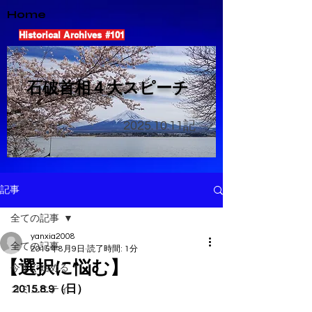
Home
Historical Archives #101
​石破首相４大スピーチ
2025.10.11
記
記事
全ての記事
yanxia2008
全ての記事
2015年8月9日
読了時間: 1分
【選択に悩む】
今すぐ始める
2015.8.9（日）
コミュニティ