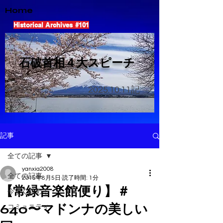
Home
Historical Archives #101
​石破首相４大スピーチ
2025.10.11
記
記事
全ての記事
yanxia2008
全ての記事
2015年8月5日
読了時間: 1分
【常緑音楽館便り】＃
今すぐ始める
640〜マドンナの美しい
コミュニティ