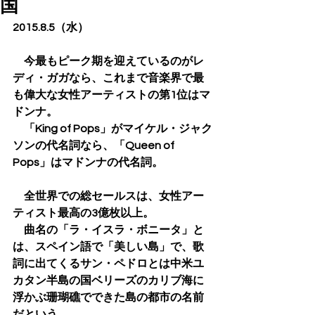
国
2015.8.5（水）
　今最もピーク期を迎えているのがレ
ディ・ガガなら、これまで音楽界で最
も偉大な女性アーティストの第1位はマ
ドンナ。
　「King of Pops」がマイケル・ジャク
ソンの代名詞なら、「Queen of 
Pops」はマドンナの代名詞。
　全世界での総セールスは、女性アー
ティスト最高の3億枚以上。
　曲名の「ラ・イスラ・ボニータ」と
は、スペイン語で「美しい島」で、歌
詞に出てくるサン・ペドロとは中米ユ
カタン半島の国ベリーズのカリブ海に
浮かぶ珊瑚礁でできた島の都市の名前
だという。