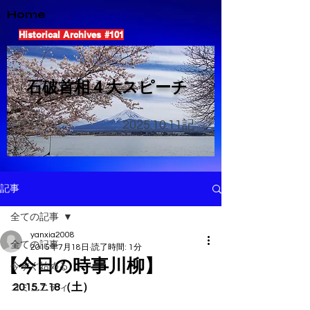
Home
Historical Archives #101
​石破首相４大スピーチ
2025.10.11
記
記事
全ての記事
yanxia2008
全ての記事
2015年7月18日
読了時間: 1分
【今日の時事川柳】
今すぐ始める
2015.7.18（土）
コミュニティ