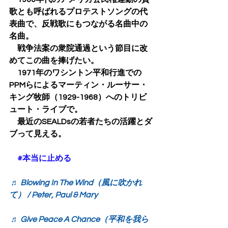
歌とも呼ばれるプロテストソングの代
表曲で、反戦歌にもつながる名曲中の
名曲。
　戦争法案の衆院通過という節目に改
めてこの曲を捧げたい。
　1971年のワシントン平和行進での
PPMらによるマーティン・ルーサー・
キング牧師（1929-1968）へのトリビ
ュート・ライブで。
　最近のSEALDsの若者たちの活躍とダ
ブって見える。
#本当に止める
♬ Blowing In The Wind（風に吹かれ
て） / Peter, Paul & Mary
♬ Give Peace A Chance（平和を我ら