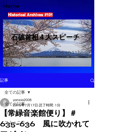
Home
Historical Archives #101
​石破首相４大スピーチ
2025.10.11
記
記事
全ての記事
yanxia2008
全ての記事
2015年7月17日
読了時間: 1分
【常緑音楽館便り】＃
今すぐ始める
635-636 風に吹かれて
コミュニティ