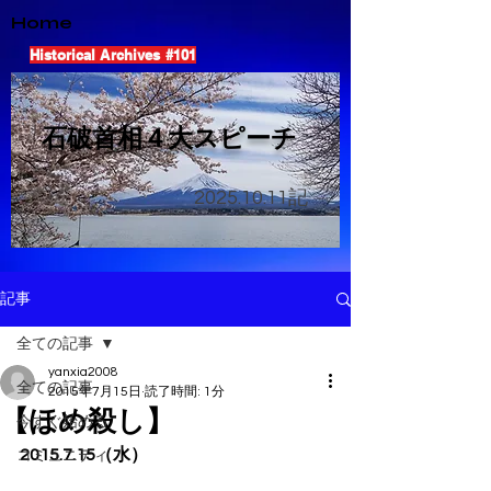
Home
Historical Archives #101
​石破首相４大スピーチ
2025.10.11
記
記事
全ての記事
yanxia2008
全ての記事
2015年7月15日
読了時間: 1分
【ほめ殺し】
今すぐ始める
2015.7.15（水）
コミュニティ