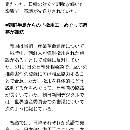
定だった。日韓の対立で調整が続いた
影響で、審議が先送りされていた。
■朝鮮半島からの「徴用工」めぐって調
整が難航
　韓国は当初、産業革命遺産について
「戦時中、朝鮮人が強制徴用された施
設がある」として登録に反対してい
た。6月21日の日韓外相会談で、互いの
推薦案件の登録に向け相互協力するこ
とで合意したが、徴用を具体的にどう
説明するかをめぐって、日韓間の協議
が長引いていた。朝日新聞デジタルで
は、世界遺産委員会での審議について
次のように報じている。
　審議では、日韓それぞれが英語で発
言した。日本側は徴用工について、本