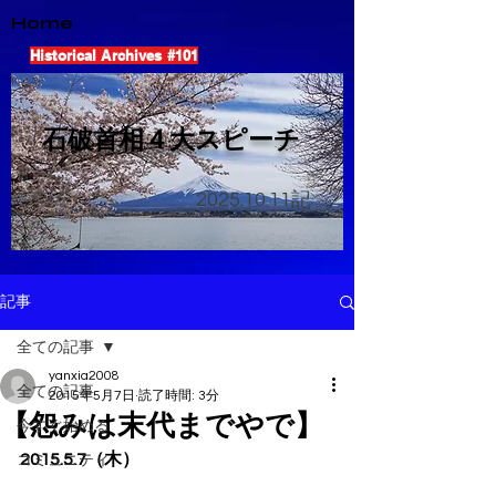
Home
Historical Archives #101
​石破首相４大スピーチ
2025.10.11
記
記事
全ての記事
yanxia2008
全ての記事
2015年5月7日
読了時間: 3分
【怨みは末代までやで】
今すぐ始める
2015.5.7（木）
コミュニティ