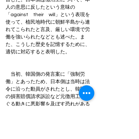
人の意思に反したという意味の
「against　their　will」という表現を
使って、植民地時代に朝鮮半島から連
れてこられたと言及、厳しい環境で労
働を強いられたなどとも述べた。ま
た、こうした歴史を記憶するために、
適切に対応すると表明した。
　当初、韓国側の発言案に「強制労
働」とあったため、日本側は当時は法
令に沿った動員がされたとし、韓国で
の損害賠償請求訴訟など元徴用工をめ
ぐる動きに悪影響を及ぼす恐れがある
と反発。調整が難航し、当初予定され
た４日の審議は先送りされた。