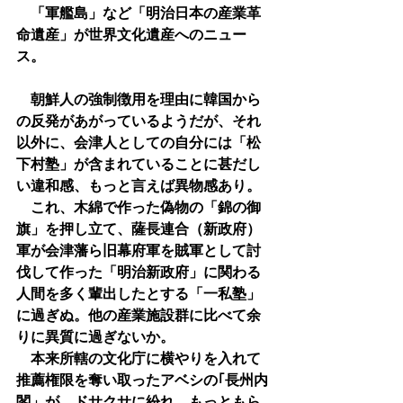
　「軍艦島」など「明治日本の産業革
命遺産」が世界文化遺産へのニュー
ス。
　朝鮮人の強制徴用を理由に韓国から
の反発があがっているようだが、それ
以外に、会津人としての自分には「松
下村塾」が含まれていることに甚だし
い違和感、もっと言えば異物感あり。
　これ、木綿で作った偽物の「錦の御
旗」を押し立て、薩長連合（新政府）
軍が会津藩ら旧幕府軍を賊軍として討
伐して作った「明治新政府」に関わる
人間を多く輩出したとする「一私塾」
に過ぎぬ。他の産業施設群に比べて余
りに異質に過ぎないか。
　本来所轄の文化庁に横やりを入れて
推薦権限を奪い取ったアベシの｢長州内
閣」が、ドサクサに紛れ、もっともら