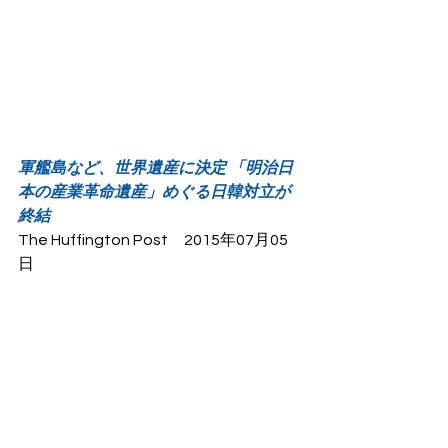
軍艦島など、世界遺産に決定 「明治日
本の産業革命遺産」めぐる日韓対立が
終結
The Huffington Post　2015年07月05
日