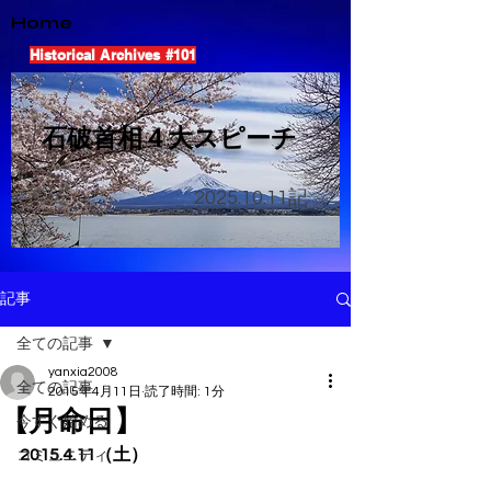
Home
Historical Archives #101
​石破首相４大スピーチ
2025.10.11
記
記事
全ての記事
yanxia2008
全ての記事
2015年4月11日
読了時間: 1分
【月命日】
今すぐ始める
2015.4.11（土）
コミュニティ