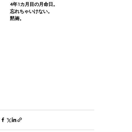
　4年1カ月目の月命日。
　忘れちゃいけない。
　黙祷。