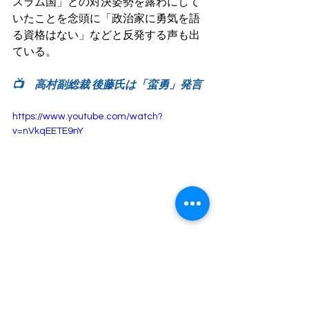
スラム国」との対決姿勢を露わにして
いたことを念頭に「政治家に勇気を語
る資格はない」などと反発する声も出
ている。
📺　高村副総裁 後藤氏は「蛮勇」発言
https://www.youtube.com/watch?
v=nVkqEETE9nY