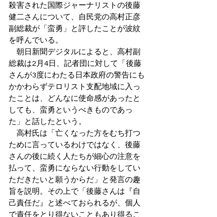
殺害された国際ジャーナリストの後藤
健二さんについて、自民党の高村正彦
副総裁が「蛮勇」と評したことが波紋
を呼んでいる。
　朝日新聞デジタルによると、高村副
総裁は2月4日、記者団に対して「後藤
さんが3度にわたる日本政府の警告にも
かかわらずテロリスト支配地域に入っ
たことは、どんなに使命感があったと
しても、蛮勇というべきものであっ
た」と話したという。
　高村氏は「亡くなった方をむち打つ
ために言っているわけではなく、後藤
さんの後に続く人たちが細心の注意を
払って、蛮勇にならない行動をしてい
ただきたいと願うからだ」と発言の趣
旨を説明。その上で「後藤さんは『自
己責任だ』と述べておられるが、個人
で責任をとり得ないこともあり得るこ