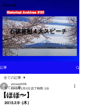
Home
Historical Archives #101
​石破首相４大スピーチ
2025.10.11
記
記事
全ての記事
yanxia2008
全ての記事
2015年2月5日
読了時間: 2分
【ほほ〜】
今すぐ始める
2015.2.5（木）
コミュニティ