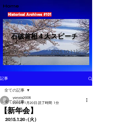
Home
Historical Archives #101
​石破首相４大スピーチ
2025.10.11
記
記事
全ての記事
yanxia2008
全ての記事
2015年1月20日
読了時間: 1分
【新年会】
今すぐ始める
2015.1.20（火）
コミュニティ