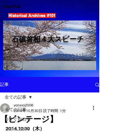
Home
Historical Archives #101
​石破首相４大スピーチ
2025.10.11
記
記事
全ての記事
yanxia2008
全ての記事
2014年10月30日
読了時間: 1分
【ビンテージ】
今すぐ始める
2014.10.30（木）
コミュニティ