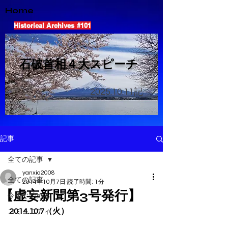
Home
Historical Archives #101
​石破首相４大スピーチ
2025.10.11
記
記事
全ての記事
yanxia2008
全ての記事
2014年10月7日
読了時間: 1分
【虚妄新聞第3号発行】
今すぐ始める
2014.10.7（火）
コミュニティ