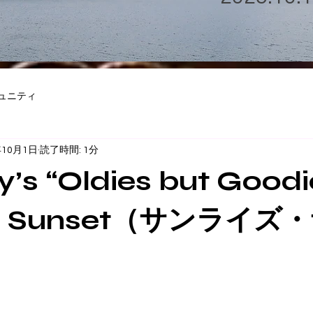
ュニティ
年10月1日
読了時間: 1分
’s “Oldies but Good
se, Sunset（サンライ
】