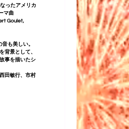
となったアメリカ
テーマ曲
oulet, 
リンの音も美しい。
を背景として、
故事を描いたシ
西田敏行、市村