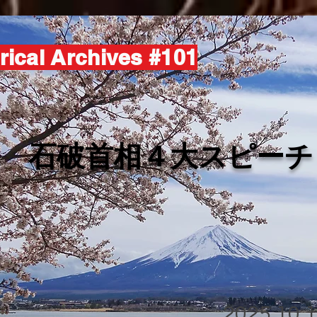
rical Archives #101
​石破首相４大スピーチ
2025.10.