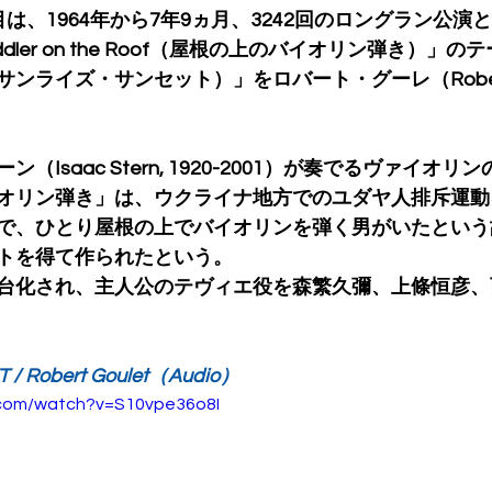
は、1964年から7年9ヵ月、3242回のロングラン公演
dler on the Roof（屋根の上のバイオリン弾き）」の
set（サンライズ・サンセット）」をロバート・グーレ（Robert G
。
（Isaac Stern, 1920-2001）が奏でるヴァイオ
オリン弾き」は、ウクライナ地方でのユダヤ人排斥運動
で、ひとり屋根の上でバイオリンを弾く男がいたという
トを得て作られたという。
台化され、主人公のテヴィエ役を森繁久彌、上條恒彦、
 / Robert Goulet（Audio）
.com/watch?v=S10vpe36o8I