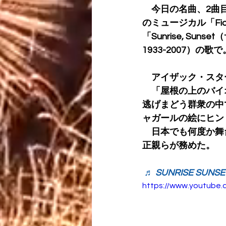
　今日の名曲、2曲目
のミュージカル「Fid
「Sunrise, Sun
1933-2007）の歌で
　アイザック・スターン
　「屋根の上のバイ
逃げまどう群衆の中
ャガールの絵にヒン
　日本でも何度か舞
正親らが務めた。
♬ SUNRISE SUNSET
https://www.youtube