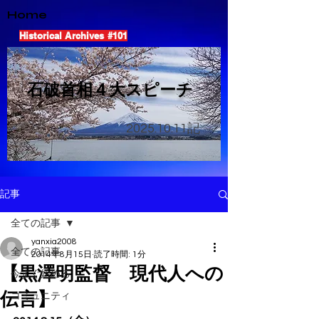
Home
Historical Archives #101
​石破首相４大スピーチ
2025.10.11
記
記事
全ての記事
yanxia2008
全ての記事
2014年8月15日
読了時間: 1分
【黒澤明監督 現代人への
今すぐ始める
伝言】
コミュニティ