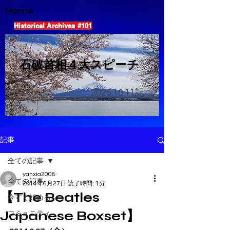
Home
Historical Archives #101
​石破首相４大スピーチ
2025.10.11
記
記事
全ての記事
yanxia2008
全ての記事
2014年6月27日
読了時間: 1分
【The Beatles
今すぐ始める
Japanese Boxset】
コミュニティ