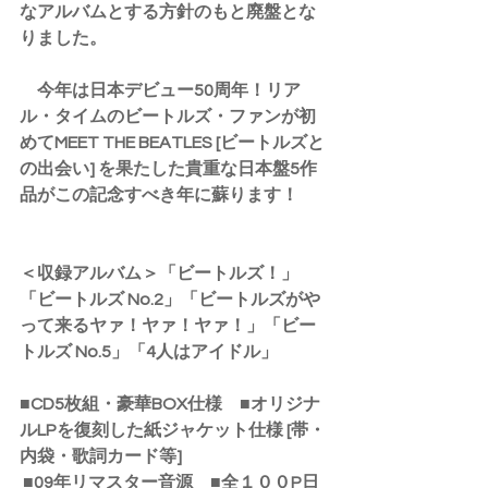
なアルバムとする方針のもと廃盤とな
りました。
　今年は日本デビュー50周年！リア
ル・タイムのビートルズ・ファンが初
めてMEET THE BEATLES [ビートルズと
の出会い] を果たした貴重な日本盤5作
品がこの記念すべき年に蘇ります！
＜収録アルバム＞「ビートルズ！」
「ビートルズ No.2」「ビートルズがや
って来るヤァ！ヤァ！ヤァ！」「ビー
トルズ No.5」「4人はアイドル」
■CD5枚組・豪華BOX仕様　■オリジナ
ルLPを復刻した紙ジャケット仕様 [帯・
内袋・歌詞カード等] 
■09年リマスター音源　■全１００P日