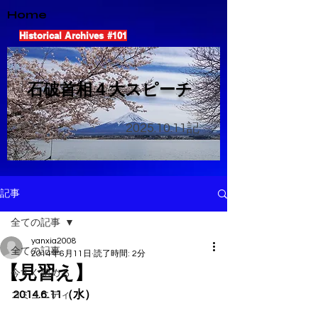
Home
Historical Archives #101
​石破首相４大スピーチ
2025.10.11
記
記事
全ての記事
yanxia2008
全ての記事
2014年6月11日
読了時間: 2分
【見習え】
今すぐ始める
2014.6.11（水）
コミュニティ