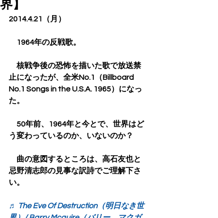
界】
2014.4.21（月）
　1964年の反戦歌。
　核戦争後の恐怖を描いた歌で放送禁
止になったが、全米No.1（Billboard 
No.1 Songs in the U.S.A. 1965）になっ
た。
　50年前、1964年と今とで、世界はど
う変わっているのか、いないのか？
　曲の意図するところは、高石友也と
忌野清志郎の見事な訳詩でご理解下さ
い。
♬ The Eve Of Destruction（明日なき世
界）/ Barry Mcguire（バリー。マクガ