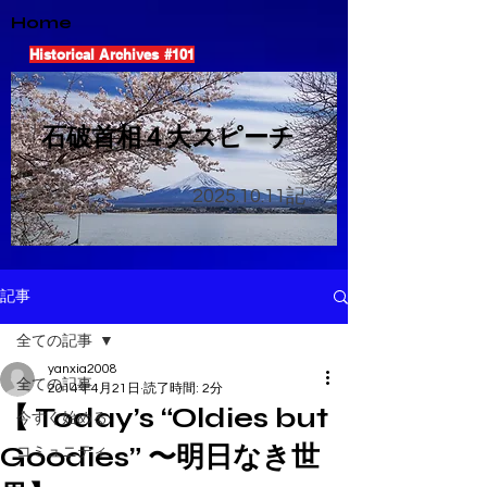
Home
Historical Archives #101
​石破首相４大スピーチ
2025.10.11
記
記事
全ての記事
yanxia2008
全ての記事
2014年4月21日
読了時間: 2分
【 Today’s “Oldies but
今すぐ始める
Goodies” 〜明日なき世
コミュニティ