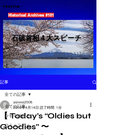
Home
Historical Archives #101
​石破首相４大スピーチ
2025.10.11
記
記事
全ての記事
yanxia2008
全ての記事
2014年4月14日
読了時間: 1分
【 Today’s “Oldies but
今すぐ始める
Goodies” 〜
コミュニティ