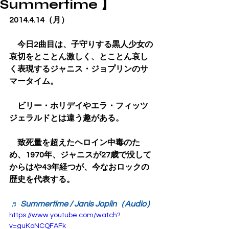
Summertime 】
2014.4.14（月）
　今日2曲目は、子守りする黒人少女の
哀切をとことん激しく、とことん哀し
く表現するジャニス・ジョプリンのサ
マータイム。
　ビリー・ホリデイやエラ・フィッツ
ジェラルドとは違う趣がある。
　致死量を超えたヘロイン中毒のた
め、1970年、ジャニスが27歳で没して
からはや43年経つが、今なおロックの
歴史を代表する。
♬ Summertime / Janis Joplin（Audio）
https://www.youtube.com/watch?
v=guKoNCQFAFk