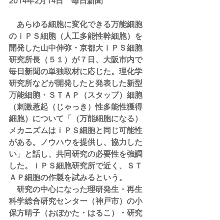
2014年2月14日　毎日新聞
　あらゆる細胞に変化できる万能細胞
のｉＰＳ細胞（人工多能性幹細胞）を
開発した山中伸弥・京都大ｉＰＳ細胞
研究所長（５１）が７日、大阪市内で
毎日新聞の単独取材に応じた。理化学
研究所などが開発したと発表した新型
万能細胞・ＳＴＡＰ（スタップ）細胞
（刺激惹起（じゃっき）性多能性獲得
細胞）について「（万能細胞になる）
メカニズムはｉＰＳ細胞と同じ可能性
がある。ノウハウを提供し、協力した
い」と話し、共同研究の必要性を強調
した。ｉＰＳ細胞研究所で近く、ＳＴ
ＡＰ細胞の作製を試みるという。
　研究の中心になった理研発生・再生
科学総合研究センター（神戸市）の小
保方晴子（おぼかた・はるこ）・研究