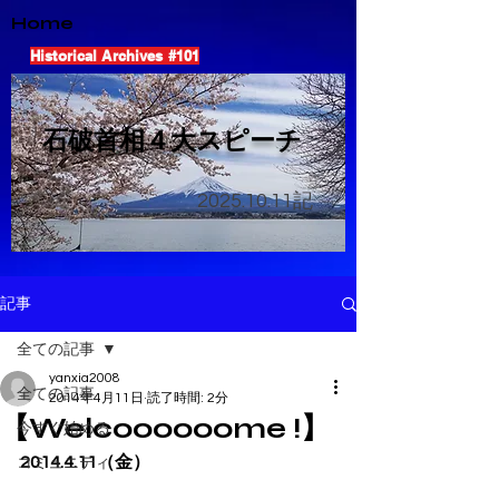
Home
Historical Archives #101
​石破首相４大スピーチ
2025.10.11
記
記事
全ての記事
yanxia2008
全ての記事
2014年4月11日
読了時間: 2分
【Welcoooooome !】
今すぐ始める
2014.4.11（金）
コミュニティ