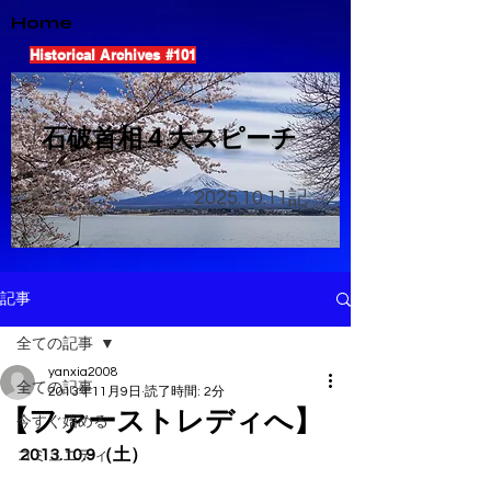
Home
Historical Archives #101
​石破首相４大スピーチ
2025.10.11
記
記事
全ての記事
yanxia2008
全ての記事
2013年11月9日
読了時間: 2分
【ファーストレディへ】
今すぐ始める
2013.10.9（土）
コミュニティ