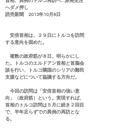
首相、異例のトルコ再訪へ…原発受注
へダメ押し
読売新聞　2013年10月8日
　安倍首相は、２９日にトルコを訪問
する意向を固めた。
　複数の政府筋が８日、明らかにし
た。トルコのエルドアン首相と首脳会
談を行い、トルコ隣国のシリアの難民
支援などについて協議する方向だ。
　今回の訪問は「安倍首相の強い意
向」（政府筋）という。実現すれば、
首相のトルコ訪問は５月に続き２回目
で、半年足らずでの異例の再訪とな
る。