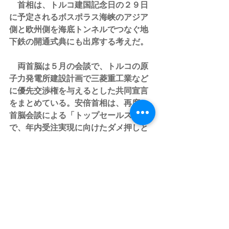
　首相は、トルコ建国記念日の２９日
に予定されるボスポラス海峡のアジア
側と欧州側を海底トンネルでつなぐ地
下鉄の開通式典にも出席する考えだ。
　両首脳は５月の会談で、トルコの原
子力発電所建設計画で三菱重工業など
に優先交渉権を与えるとした共同宣言
をまとめている。安倍首相は、再度の
首脳会談による「トップセールス」
で、年内受注実現に向けたダメ押しと
したい考えだ。
すべて表示
最新記事