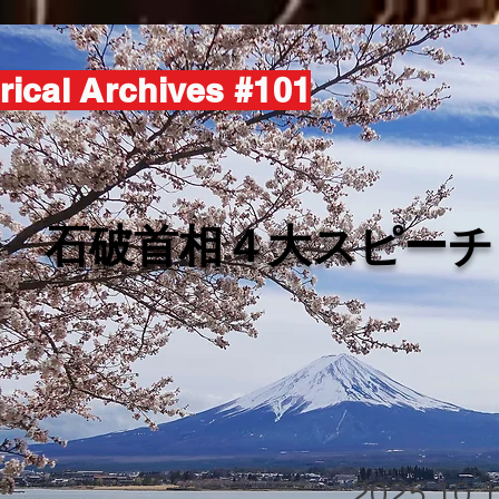
rical Archives #101
​石破首相４大スピーチ
2025.10.