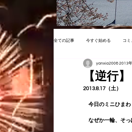
全ての記事
今すぐ始める
コミ
yanxia2008
2013
【逆行】
2013.8.17（土）
　今日のミニひまわ
　なぜか一輪、そっ