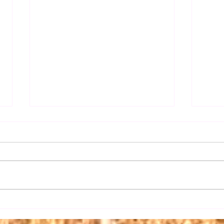
【日
【三権の長はいずれも内閣総
理大臣】