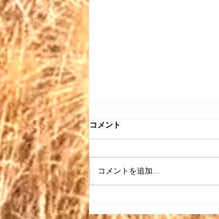
コメント
コメントを追加…
【昭和 listen】＃063〜どう
ぞこのまま