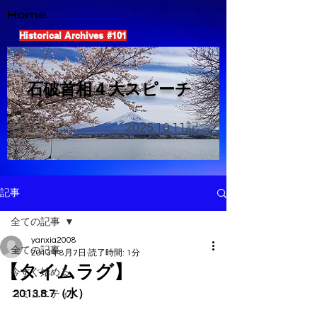
Home
Historical Archives #101
​石破首相４大スピーチ
2025.10.11
記
記事
全ての記事
yanxia2008
全ての記事
2013年8月7日
読了時間: 1分
【タイムラグ】
今すぐ始める
2013.8.7（水）
コミュニティ