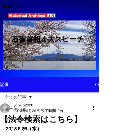
Home
Historical Archives #101
​石破首相４大スピーチ
2025.10.11
記
記事
全ての記事
yanxia2008
全ての記事
2013年6月26日
読了時間: 1分
【法令検索はこちら】
今すぐ始める
2013.6.26（水）
コミュニティ