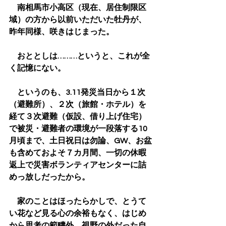
　南相馬市小高区（現在、居住制限区
域）の方から以前いただいた牡丹が、
昨年同様、咲きはじまった。
　おととしは………というと、これが全
く記憶にない。
　というのも、3.11発災当日から１次
（避難所）、２次（旅館・ホテル）を
経て３次避難（仮設、借り上げ住宅）
で被災・避難者の環境が一段落する10
月頃まで、土日祝日は勿論、GW、お盆
も含めておよそ７カ月間、一切の休暇
返上で災害ボランティアセンターに詰
めっ放しだったから。
　家のことはほったらかしで、とうて
い花など見る心の余裕もなく、はじめ
から思考の範疇外、視野の外だった自