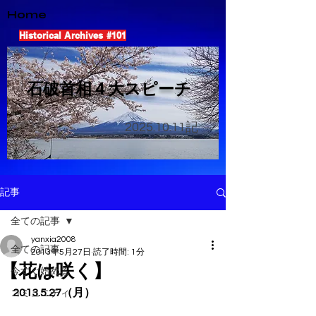
Home
Historical Archives #101
​石破首相４大スピーチ
2025.10.11
記
記事
全ての記事
yanxia2008
全ての記事
2013年5月27日
読了時間: 1分
【花は咲く】
今すぐ始める
2013.5.27（月）
コミュニティ