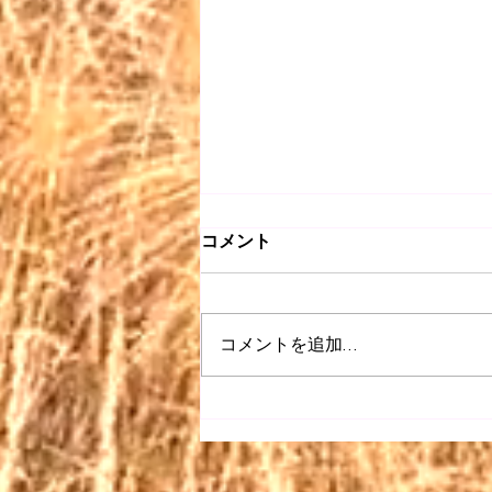
コメント
コメントを追加…
【昭和 listen】＃063〜どう
ぞこのまま