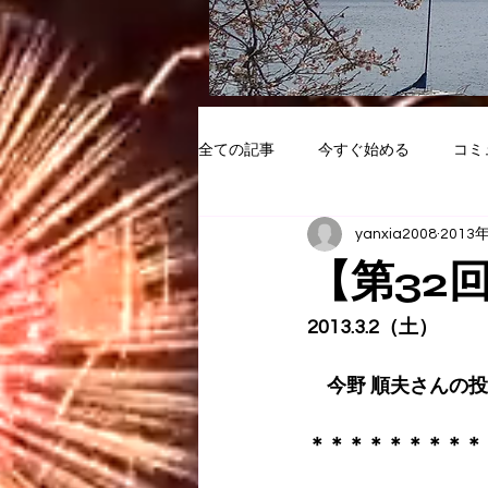
全ての記事
今すぐ始める
コミ
yanxia2008
2013
【第32
2013.3.2（土）
　今野 順夫さんの
​＊＊＊＊＊＊＊＊