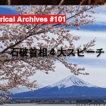
rical Archives #101
​石破首相４大スピーチ
2025.10.