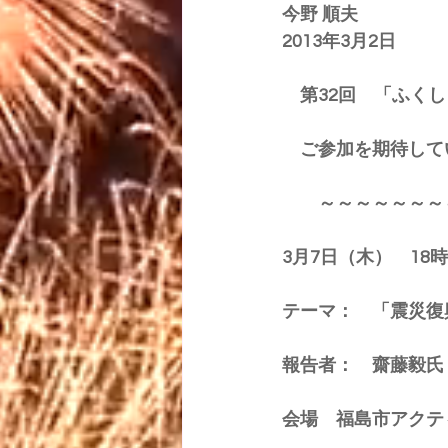
今野 順夫
2013年3月2日 
　第32回　「ふく
　ご参加を期待して
　　～～～～～～～
3月7日（木）　18時
テーマ：　「震災復
報告者：　齋藤毅氏
会場　福島市アクテ