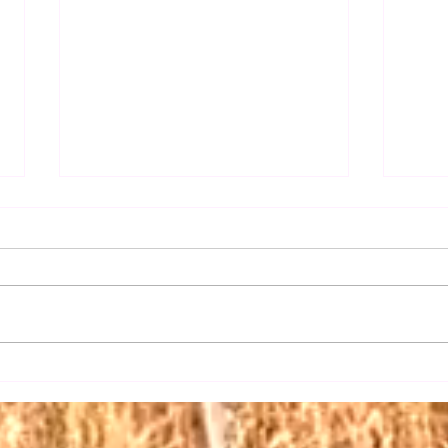
【日
【三権の長はいずれも内閣総
理大臣】