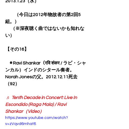
2013.1.23（水）
　　（今日は2012年物故者の第2回5
組。）
　（※深夜聴く曲ではないかも知れな
い）
【その16】
　◉ Ravi Shankar（रवि शंकर / ラビ・シャ
ンカル）インドのシタール奏者。
Norah Jonesの父。2012.12.11死去
（92）
♬ Tenth Decade in Concert: Live In 
Escondido (Raga Mala) / Ravi 
Shankar（Video）
https://www.youtube.com/watch?
v=zVqvd6mhat8