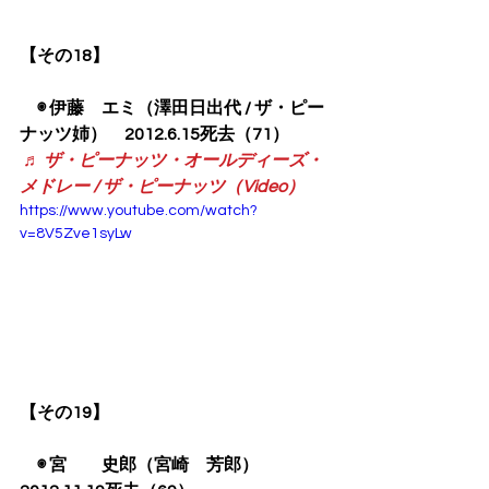
【その18】
　◉ 伊藤　エミ（澤田日出代 / ザ・ピー
ナッツ姉）　2012.6.15死去（71）
♬ ザ・ピーナッツ・オールディーズ・
メドレー / ザ・ピーナッツ（Video）
https://www.youtube.com/watch?
v=8V5Zve1syLw
【その19】
　◉ 宮　　史郎（宮崎　芳郎）　