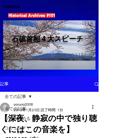
Home
Historical Archives #101
​石破首相４大スピーチ
2025.10.11
記
記事
全ての記事
yanxia2008
全ての記事
2013年1月23日
読了時間: 1分
【深夜、静寂の中で独り聴
今すぐ始める
くにはこの音楽を】
コミュニティ