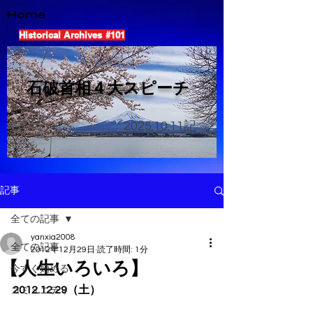
Home
Historical Archives #101
​石破首相４大スピーチ
2025.10.11
記
記事
全ての記事
yanxia2008
全ての記事
2012年12月29日
読了時間: 1分
【人生いろいろ】
今すぐ始める
2012.12.29（土）
コミュニティ