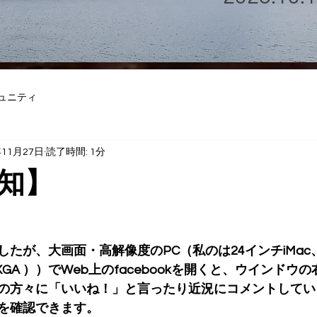
ュニティ
年11月27日
読了時間: 1分
知】
たが、大画面・高解像度のPC（私のは24インチiMac、19
XGA ））でWeb上のfacebookを開くと、ウインドウ
の方々に「いいね！」と言ったり近況にコメントしてい
を確認できます。