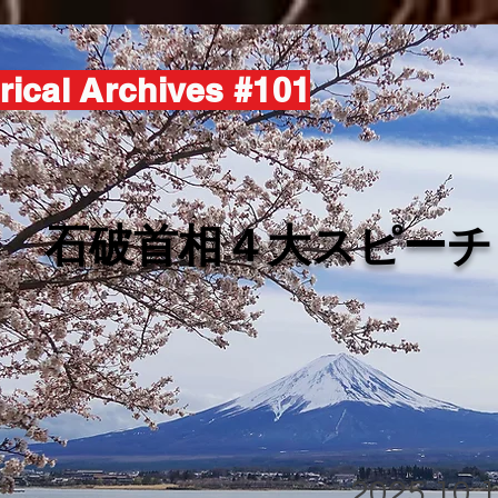
rical Archives #101
​石破首相４大スピーチ
2025.10.