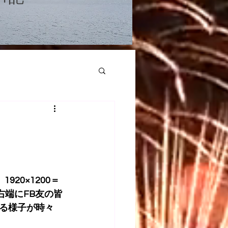
20×1200＝
の右端にFB友の皆
る様子が時々