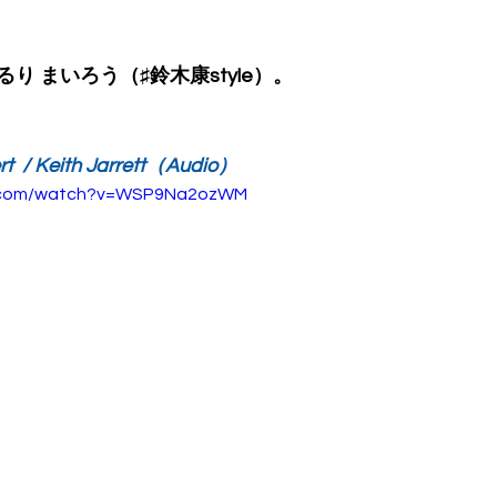
り まいろう（♯鈴木康style）。
rt  / Keith Jarrett（Audio）
e.com/watch?v=WSP9Na2ozWM