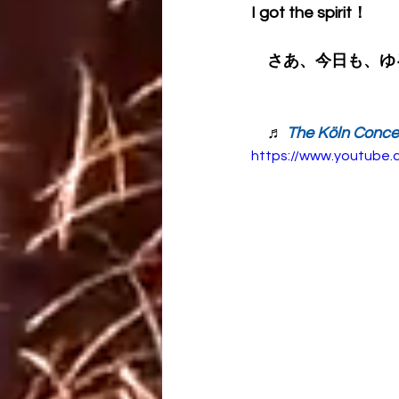
I got the spirit！
　さあ、今日も、ゆる
　♬ 
The Köln Conce
https://www.youtub