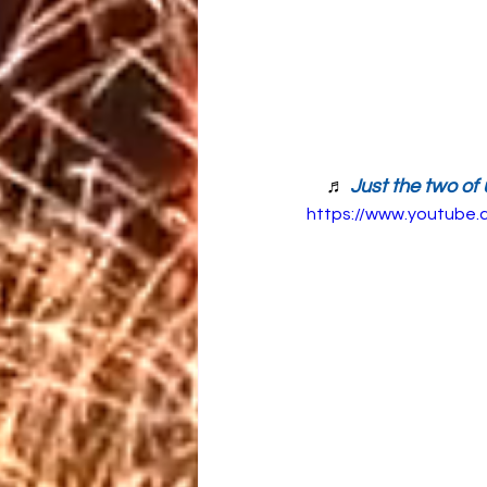
　♬ 
Just the two o
https://www.youtub