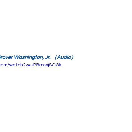
 Grover Washington, Jr. （Audio）
.com/watch?v=uPBaxwjSOGk