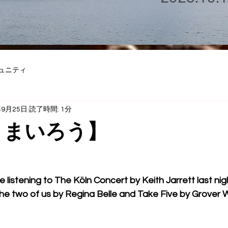
ュニティ
年9月25日
読了時間: 1分
 まいろう】
 listening to The Köln Concert by Keith Jarrett last ni
 the two of us by Regina Belle and Take Five by Grover W