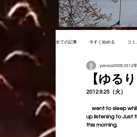
全ての記事
今すぐ始める
コミ
yanxia2008
2012
【ゆるり
2012.9.25（火）
　went to sleep while
up listening to Just
this morning.