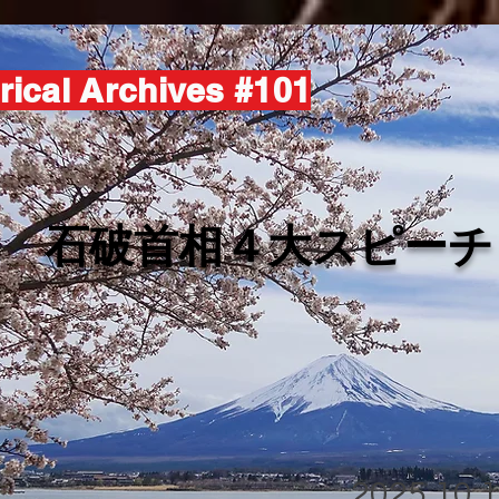
rical Archives #101
​石破首相４大スピーチ
2025.10.