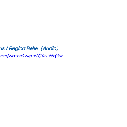
f us / Regina Belle（Audio）
e.com/watch?v=pcVQXsJWqMw