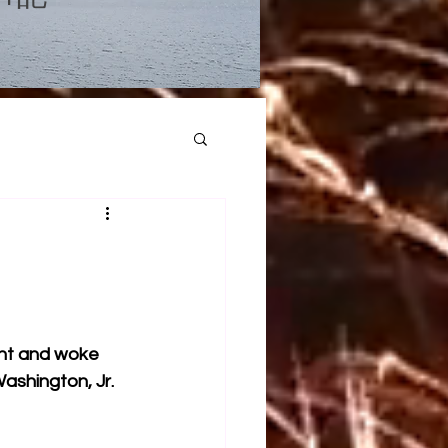
ght and woke 
ashington, Jr. 