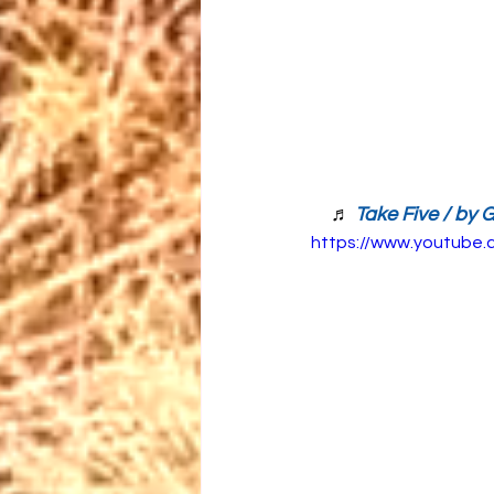
　♬ 
Take Five / by
https://www.youtube