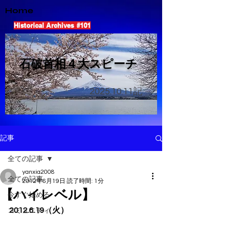
Home
Historical Archives #101
​石破首相４大スピーチ
2025.10.11
記
記事
全ての記事
yanxia2008
全ての記事
2012年6月19日
読了時間: 1分
【ハイレベル】
今すぐ始める
2012.6.19（火）
コミュニティ