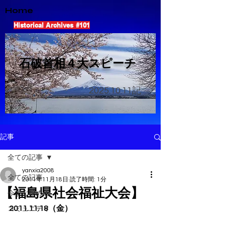
Home
Historical Archives #101
​石破首相４大スピーチ
2025.10.11
記
記事
全ての記事
yanxia2008
全ての記事
2011年11月18日
読了時間: 1分
【福島県社会福祉大会】
今すぐ始める
2011.11.18（金）
コミュニティ