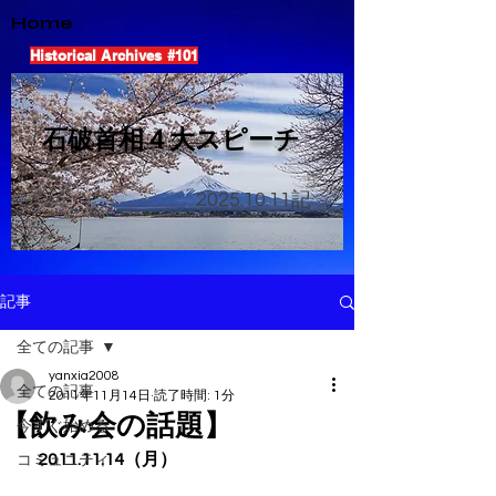
Home
Historical Archives #101
​石破首相４大スピーチ
2025.10.11
記
記事
全ての記事
yanxia2008
全ての記事
2011年11月14日
読了時間: 1分
【飲み会の話題】
今すぐ始める
　2011.11.14（月）
コミュニティ