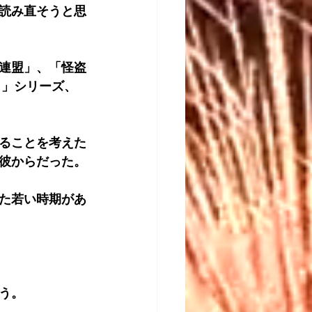
読み直そうと思
連盟」、「怪盗
）」シリーズ、
ることを考えた
彼からだった。
た若い時期があ
う。