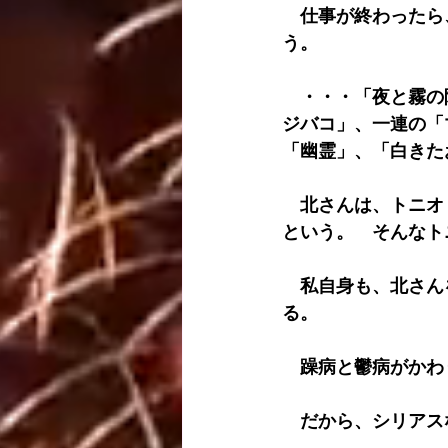
　仕事が終わったら
う。
　・・・「夜と霧の
ジバコ」、一連の「
「幽霊」、「白きたお
　北さんは、トニオ
という。　そんなト
　私自身も、北さん
る。
　躁病と鬱病がかわ
　だから、シリアス