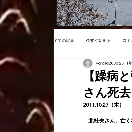
全ての記事
今すぐ始める
コミ
yanxia2008
2011
【躁病と
さん死去
2011.10.27（木）
　北杜夫さん、亡く