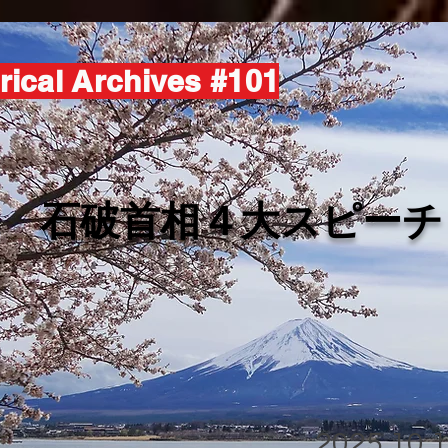
rical Archives #101
​石破首相４大スピーチ
2025.10.